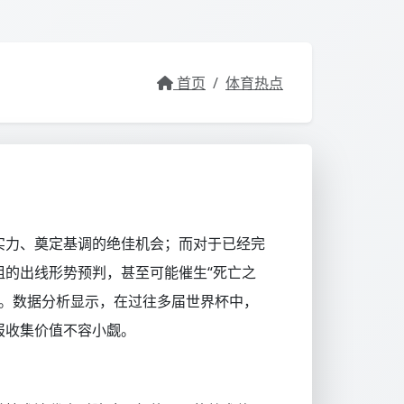
首页
/
体育热点
实力、奠定基调的绝佳机会；而对于已经完
的出线形势预判，甚至可能催生“死亡之
验。数据分析显示，在过往多届世界杯中，
报收集价值不容小觑。