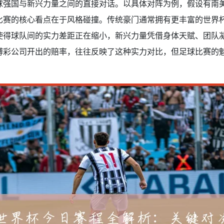
球强国与新兴力量之间的直接对话。以具体对阵为例，假设有南
比赛的核心看点在于风格碰撞。传统豪门通常拥有更丰富的世界
使得球队间的实力差距正在缩小，新兴力量凭借身体天赋、团队
博彩公司开出的赔率，往往反映了这种实力对比，但足球比赛的