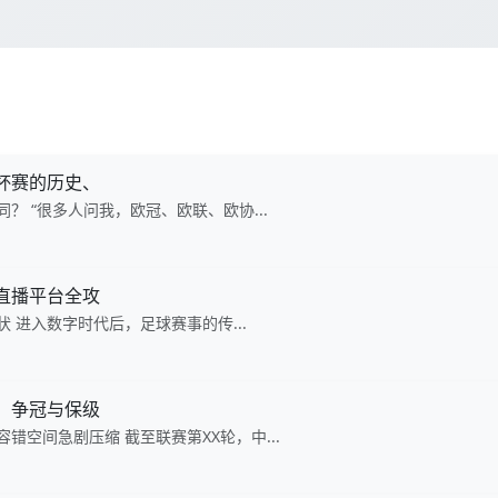
杯赛的历史、
？ “很多人问我，欧冠、欧联、欧协...
直播平台全攻
 进入数字时代后，足球赛事的传...
：争冠与保级
错空间急剧压缩 截至联赛第XX轮，中...