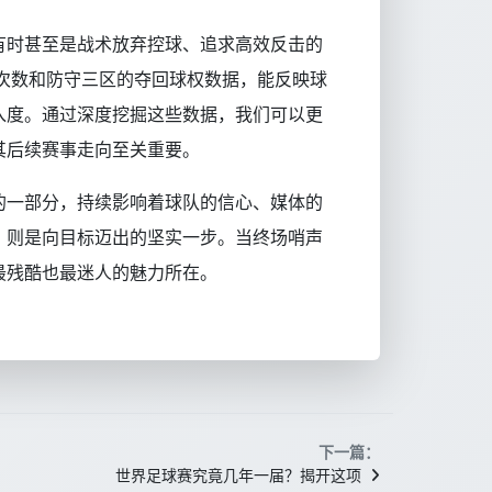
有时甚至是战术放弃控球、追求高效反击的
次数和防守三区的夺回球权数据，能反映球
入度。通过深度挖掘这些数据，我们可以更
其后续赛事走向至关重要。
的一部分，持续影响着球队的信心、媒体的
，则是向目标迈出的坚实一步。当终场哨声
最残酷也最迷人的魅力所在。
下一篇：
世界足球赛究竟几年一届？揭开这项