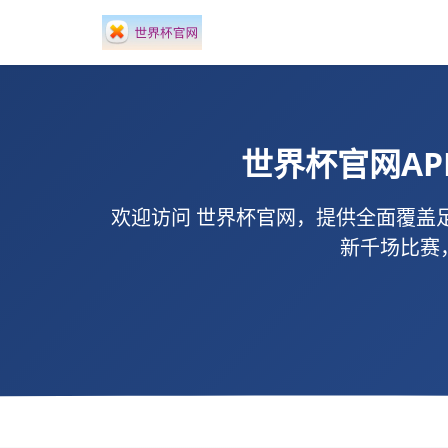
世界杯官网
A
欢迎访问
世界杯官网
，提供全面覆盖
新千场比赛